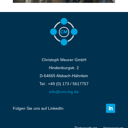
Wir waren dabei – Fiberdays 2025 in Frankfurt!
by
Nils Hoffmann
|
14.04.2025
|
Lifestyle
Zukunft gestalten auf den Fiberdays 2025 –
Christoph Meurer GmbH war dabei Die
Fiberdays 2025 in Frankfurt waren wieder
einmal der Treffpunkt für alle, die am Ausbau
Christoph Meurer GmbH
und an der Weiterentwicklung digitaler
Hindenburgstr. 2
Infrastrukturen arbeiten – und wir, die Christoph
D-64665 Alsbach-Hähnlein
Meurer...
Tel.: +49 (0) 173 / 5617757
info@cmi-ing.de
Seite 1 von 2
1
2
»
Folgen Sie uns auf LinkedIn