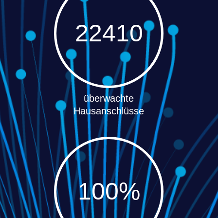
22410
100
überwachte
Hausanschlüsse
100
%