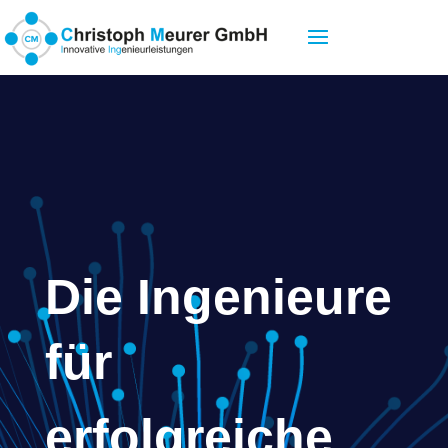
Die Ingenieure
f
ür
erfolgreiche