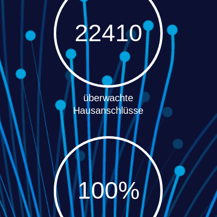
22410
100
überwachte
Hausanschlüsse
100
%