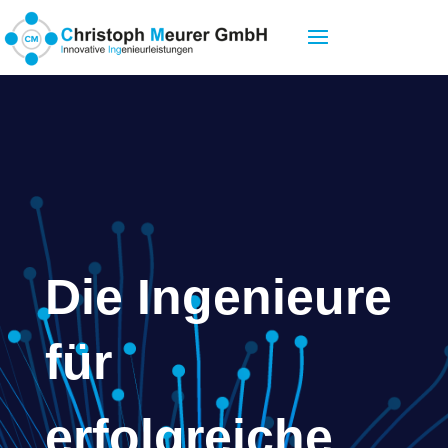
Die Ingenieure
f
ür
erfolgreiche